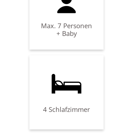
Wir bitten um Verständnis, dass wir
einer Überbelegung nicht zustimmen.
Max. 7 Personen
+ Baby
Zimmer 1 ➮ Ein Doppelbett + TV &
Balkon**
Zimmer 2 ➮ Ein Doppelbett + TV*
Zimmer 3 ➮ 2 Einzelbetten + TV***
Zimmer 4 ➮ 1 Einzelbett (190 x 90cm)*
4 Schlafzimmer
Gerne stellen wir Ihnen zusätzlich ein
Babyreisebettchen zur Verfügung.