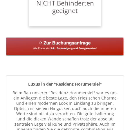
NICHT Behinderten
- "Residenz Horumersiel Wg. 1,2 und 6"
geeignet
- "Ferienhaus Residenz"
- "Ferienwohnungen Seepark" (im EG)
Für Fragen stehen wir Ihnen gerne zur
Verfügung!
Luxus in der "Residenz Horumersiel"
Beim Bau unserer "Residenz Horumersiel" war es uns
ein Anliegen die beste Lage, den Friesischen Charme
und einen modernen Look in Einklang zu bringen.
Optisch ist sie ein Hingucker, doch auch die inneren
Werte sind nicht zu verachten. Die gute Isolierung
und die dicken Wände schaffen trotz der absolut
zentralen Lage viel Ruhe und Privatsphäre. Auch im
inneren finden Sie die gekonnte Kombination aus