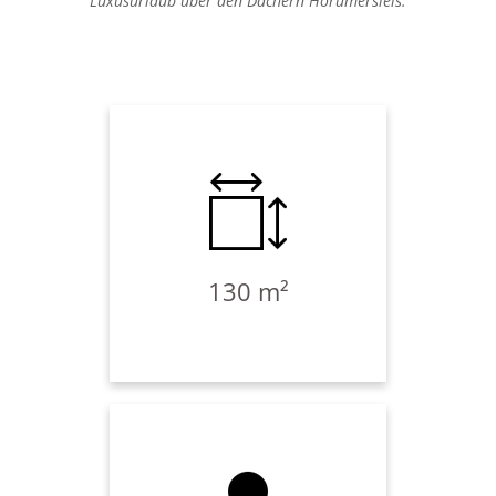
Luxusurlaub über den Dächern Horumersiels.
Die Wohnung bietet Ihnen auf ca.
130m² Platz zum residieren und
erstreckt sich über die gesamte
Geschossfläche. Ihnen stehen vier
Schlafzimmer, zwei moderne Bäder,
eine Sauna, ein Whirlpool, zwei
sonnige Balkone, ein offener und
einladender Wohnraum und eine
vollausgestattete Landhausküche zur
130 m²
Verfügung. Die "Residenz Wohnung 7"
liegt als einzige Wohnung auf der 3.
und damit obersten Etage des Hauses.
Der Fahrstuhl bringt Sie bequem bis
ins 2.OG und ab dort führt Sie eine
solide Treppe zu Ihrem Domizil.
Das Domizil ist für max. 7
Erwachsene/Kinder und ein Baby im
Babyreisebettchen ausgelegt.